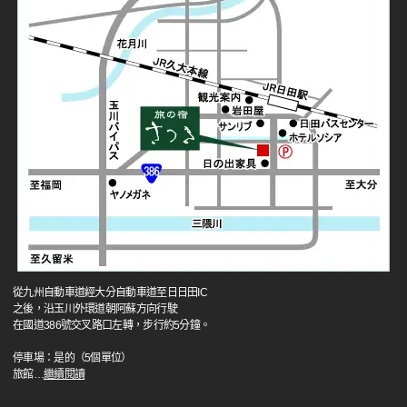
從九州自動車道經大分自動車道至日日田IC
之後，沿玉川外環道朝阿蘇方向行駛
在國道386號交叉路口左轉，步行約5分鐘。
停車場：是的（5個單位）
旅館
…
繼續閱讀