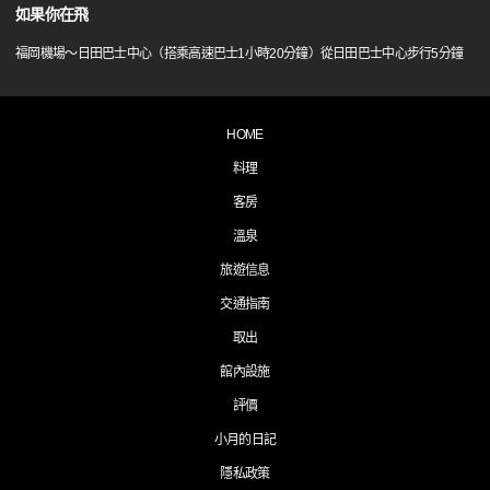
如果你在飛
福岡機場～日田巴士中心（搭乘高速巴士1小時20分鐘）從日田巴士中心步行5分鐘
HOME
料理
客房
溫泉
旅遊信息
交通指南
取出
館內設施
評價
小月的日記
隱私政策