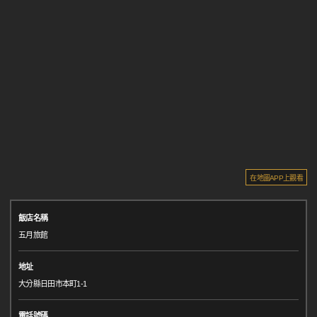
在地圖APP上觀看
飯店名稱
五月旅館
地址
大分縣日田市本町1-1
電話號碼