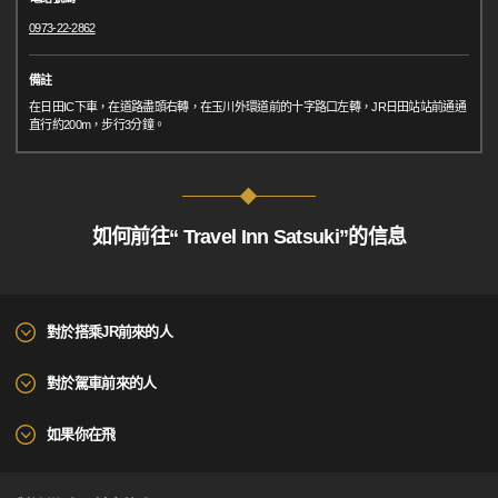
0973-22-2862
備註
在日田IC下車，在道路盡頭右轉，在玉川外環道前的十字路口左轉，JR日田站站前通通
直行約200m，步行3分鐘。
如何前往“ Travel Inn Satsuki”的信息
對於搭乘JR前來的人
對於駕車前來的人
如果你在飛