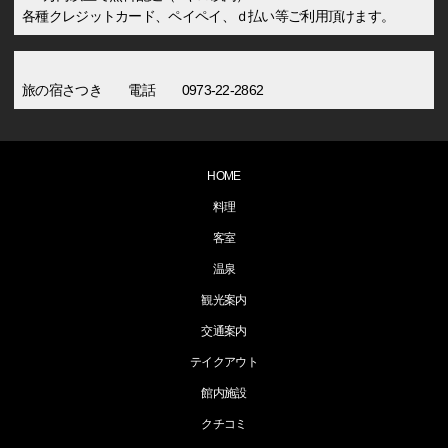
各種クレジットカード、ペイペイ、ｄ払い等ご利用頂けます。
旅の宿さつき 電話 0973-22-2862
HOME
料理
客室
温泉
観光案内
交通案内
テイクアウト
館内施設
クチコミ