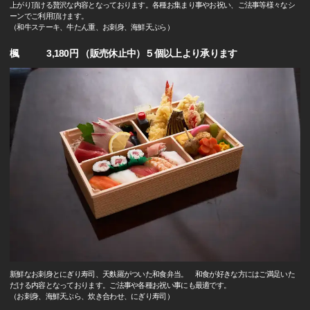
上がり頂ける贅沢な内容となっております。各種お集まり事やお祝い、ご法事等様々なシ
ーンでご利用頂けます。
（和牛ステーキ、牛たん重、お刺身、海鮮天ぷら）
楓 3,180円 （販売休止中）５個以上より承ります
新鮮なお刺身とにぎり寿司、天麩羅がついた和食弁当。 和食が好きな方にはご満足いた
だける内容となっております。ご法事や各種お祝い事にも最適です。
（お刺身、海鮮天ぷら、炊き合わせ、にぎり寿司）