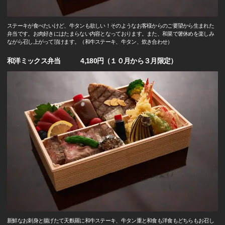
ステーキが食べたいけど、牛タンも欲しい！そのようなお客様からのご要望から生まれた
弁当です。お肉好きにはたまらない内容となっております。また、和菜で箸休めを楽しみ
ながら召し上がって頂けます。（和牛ステーキ、牛タン、炊き合わせ）
和洋ミックス弁当 4,180円（１０月から３月限定）
新鮮なお刺身と揚げたて天麩羅に和牛ステーキ、牛タン重と和食も洋食もどちらもお召し