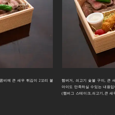
콤비에 큰 새우 튀김이 2꼬리 붙
햄버거, 쇠고기 숯불 구이, 큰
다.
아이도 만족하실 수있는 내용입
(햄버그 스테이크,쇠고기,큰 새